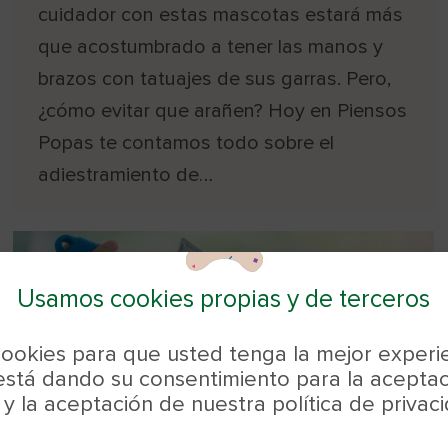
cuidador con estas mascotas estará más
que acostumbrado a tener las manos y
brazos con tatuajes de sus garras. Pero,
¿cómo evitar que arañen? Hoy en Piensos
Popas te contamos todo sobre el
adiestramiento de…
Usamos cookies propias y de terceros
 cookies para que usted tenga la mejor experie
stá dando su consentimiento para la aceptac
 la aceptación de nuestra política de privac