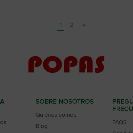
1
2
→
RA
SOBRE NOSOTROS
PREG
FRECU
Quiénes somos
sos
FAQS
Blog