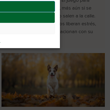
su salud mental y física. El juego para
gatos enriquece su vida, más aún si se
trata de animales que no salen a la calle.
Gracias al juego, los gatos liberan estrés,
practican ejercicio, se relacionan con su
entorno y ejercitan su…
l