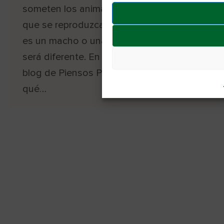
someten los animales con el fin de evitar
que se reproduzcan. Dependiendo de si
es un macho o una hembra, el proceso
será diferente. En el siguiente artículo del
blog de Piensos Popas te contamos por
qué…