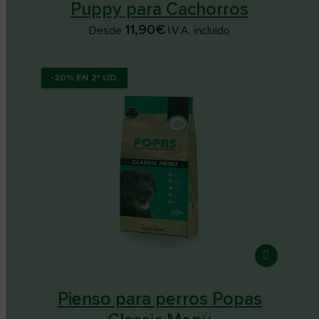
Puppy para Cachorros
11,90
€
Desde
I.V.A. incluido
-20% EN 2ª UD.
-20% EN 2ª UD.
Pienso para perros Popas