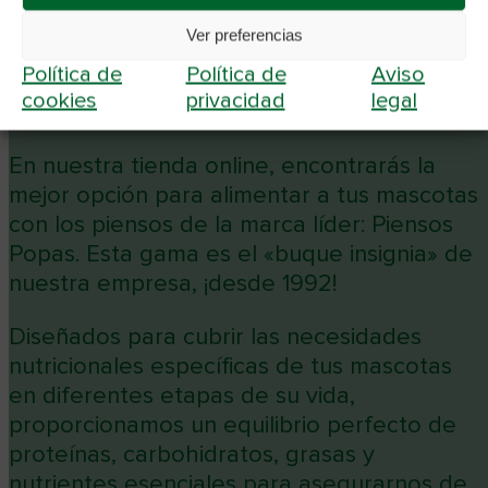
Ver preferencias
Política de
Política de
Aviso
cookies
privacidad
legal
En nuestra tienda online, encontrarás la
mejor opción para alimentar a tus mascotas
con los piensos de la marca líder: Piensos
Popas. Esta gama es el «buque insignia» de
nuestra empresa, ¡desde 1992!
Diseñados para cubrir las necesidades
nutricionales específicas de tus mascotas
en diferentes etapas de su vida,
proporcionamos un equilibrio perfecto de
proteínas, carbohidratos, grasas y
nutrientes esenciales para asegurarnos de