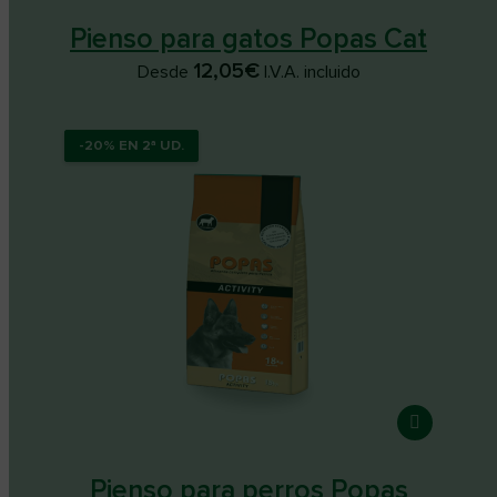
Pienso para gatos Popas Cat
12,05
€
Desde
I.V.A. incluido
-20% EN 2ª UD.
-20% EN 2ª UD.
Pienso para perros Popas