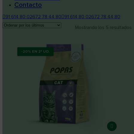
Contacto
91 614 80 02
672 78 44 80
91 614 80 02
672 78 44 80
Mostrando los 5 resultados
-20% EN 2ª UD.
-20% EN 2ª UD.