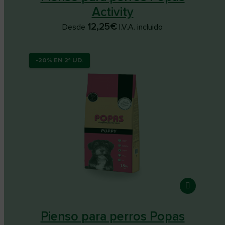
Activity
12,25
€
Desde
I.V.A. incluido
-20% EN 2ª UD.
-20% EN 2ª UD.
Pienso para perros Popas