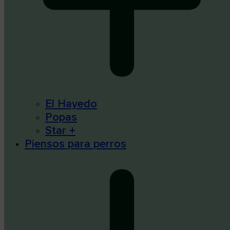
El Hayedo
Popas
Star +
Piensos para perros