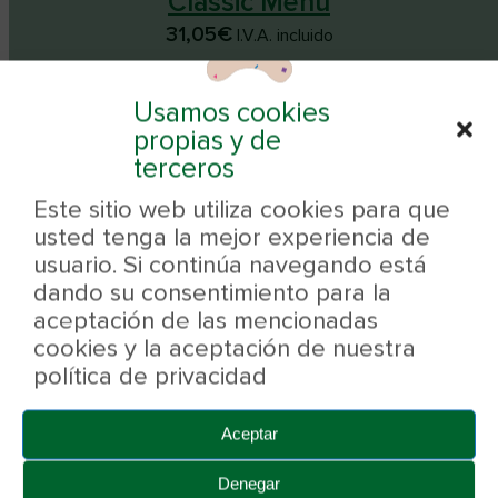
Classic Menu
31,05
€
I.V.A. incluido
Usamos cookies
-20% EN 2ª UD.
-20% EN 2ª UD.
propias y de
terceros
Este sitio web utiliza cookies para que
usted tenga la mejor experiencia de
usuario. Si continúa navegando está
dando su consentimiento para la
aceptación de las mencionadas
cookies y la aceptación de nuestra
política de privacidad
Aceptar
Pienso para perros Popas Crok
Denegar
32,05
€
I.V.A. incluido