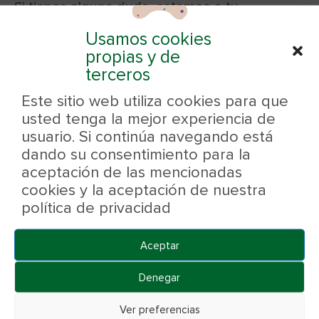
Si tienes alguna duda, estamos a tu
disposición para cualquier duda a través de
Usamos cookies
nuestro
formulario web
, por teléfono en el 916
propias y de
terceros
148 002, vía email (info@piensospopas.es), o a
través de nuestros perfiles sociales en
Este sitio web utiliza cookies para que
usted tenga la mejor experiencia de
Facebook
e
Instagram
(@piensospopas).
usuario. Si continúa navegando está
dando su consentimiento para la
aceptación de las mencionadas
Category:
Otros
By
Piensos Popas
6 de octubre de 2021
cookies y la aceptación de nuestra
Tags:
adiestramiento
perros
política de privacidad
Aceptar
Author:
Piensos Popas
Denegar
Ver preferencias