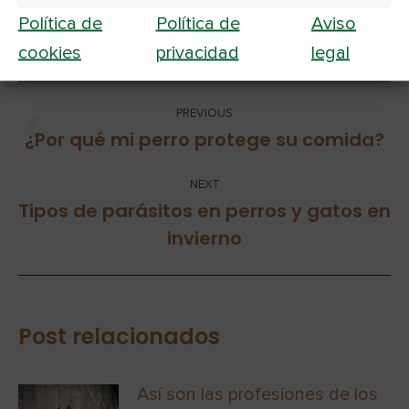
Política de
Política de
Aviso
cookies
privacidad
legal
PREVIOUS
¿Por qué mi perro protege su comida?
NEXT
Tipos de parásitos en perros y gatos en
invierno
Post relacionados
Así son las profesiones de los