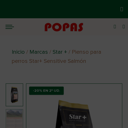
You are here:
Inicio
/
Marcas
/
Star +
/
Pienso para
perros Star+ Sensitive Salmón
-20% EN 2ª UD.