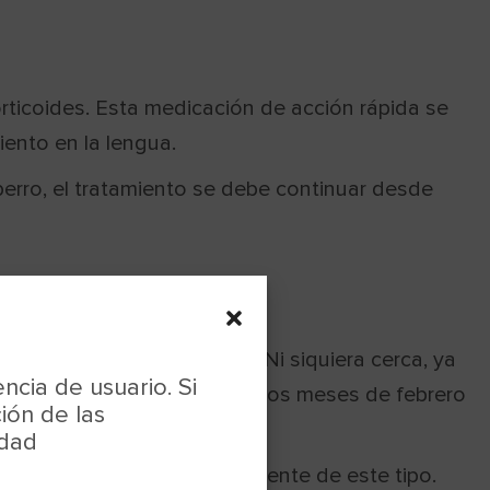
rticoides. Esta medicación de acción rápida se
iento en la lengua.
perro, el tratamiento se debe continuar desde
 este peligroso insecto. Ni siquiera cerca, ya
ncia de usuario. Si
ipo de precauciones durante los meses de febrero
ión de las
idad
poder anticiparse a un accidente de este tipo.