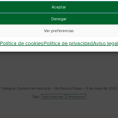
Aceptar
e piensos para perros naturales, a base de materi
Denegar
ario fuere, o fortalecerlo en momentos críticos de 
Ver preferencias
ravés de nuestro formulario web, por teléfono en e
Política de cookies
Política de privacidad
Aviso lega
ebook e Instagram (@piensospopas).
Category:
Cuidado de mascotas
By
Piensos Popas
6 de mayo de 2022
Tags:
salud mascotas
salud perros