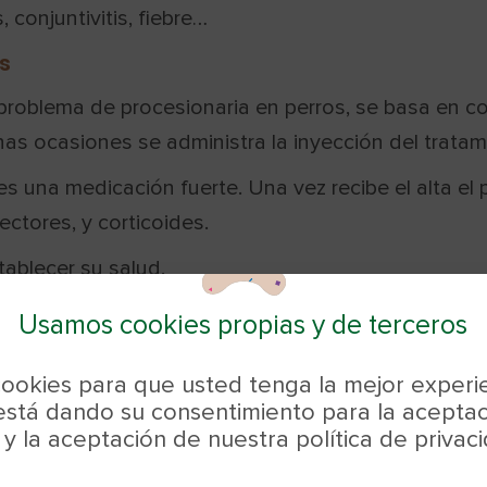
conjuntivitis, fiebre…
s
 problema de procesionaria en perros, se basa en co
nas ocasiones se administra la inyección del tratam
 una medicación fuerte. Una vez recibe el alta el 
ctores, y corticoides.
tablecer su salud.
itar el contacto
Usamos cookies propias y de terceros
nas rodeadas de pinos o parques donde pueda haber
 cookies para que usted tenga la mejor experie
o por el viento. Es importante que se tomen este t
stá dando su consentimiento para la aceptac
o tengan la posibilidad de extenderse.
 la aceptación de nuestra política de privac
sta, será más sencillo controlar lo que olisquea y 