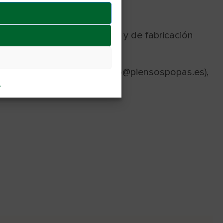
as primas de alta calidad, y de fabricación
salud.
l 916 148 002, vía email (info@piensospopas.es),
l